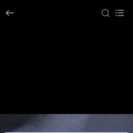
T&K
Garment
Accessories
Co.,Ltd.
All
Rights
Reserved.
ΣΠΊΤΙ
ΠΡΟΪΌΝΤΑ
ΠΕΡΊΠΟΥ
ΕΜΕΊΣ
ΓΎΡΟΣ
ΕΡΓΟΣΤΑΣΊΩΝ
ΠΟΙΟΤΙΚΌΣ