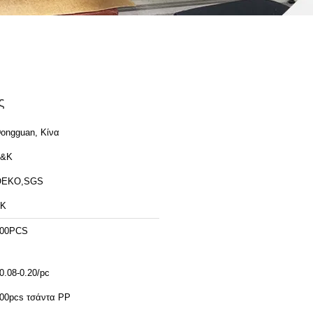
ς
ongguan, Κίνα
T&K
OEKO,SGS
TK
00PCS
0.08-0.20/pc
00pcs τσάντα PP