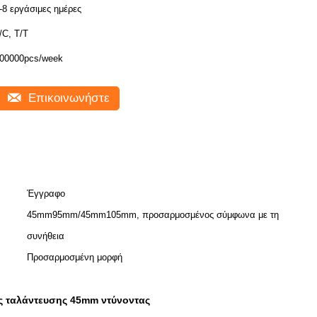
-8 εργάσιμες ημέρες
/C, T/T
00000pcs/week
Επικοινωνήστε
Έγγραφο
45mm95mm/45mm105mm, προσαρμοσμένος σύμφωνα με τη
συνήθεια
Προσαρμοσμένη μορφή
ες ταλάντευσης 45mm ντύνοντας