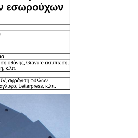
ων εσωρούχων
m
ια
ση οθόνης, Gravure εκτύπωση,
, κ.λπ.
, UV, σφράγιση φύλλων
λυφο, Letterpress, κ.λπ.