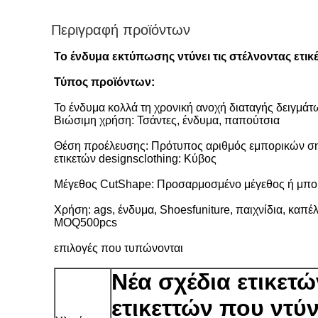
Περιγραφή προϊόντων
Το ένδυμα εκτύπωσης ντύνει τις στέλνοντας ετικ
Τύπος προϊόντων:
Το ένδυμα κολλά τη χρονική ανοχή διαταγής δειγμά
Βιώσιμη χρήση: Τσάντες, ένδυμα, παπούτσια
Θέση προέλευσης: Πρότυπος αριθμός εμπορικών ση
ετικετών designsclothing: Κύβος
Μέγεθος CutShape: Προσαρμοσμένο μέγεθος ή μπορο
Χρήση: ags, ένδυμα, Shoesfuniture, παιχνίδια, καπ
MOQ500pcs
επιλογές που τυπώνονται
Νέα σχέδια ετικετώ
ετικεττών που ντύ