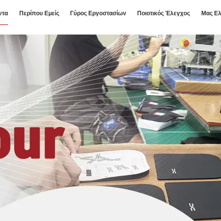
ντα
Περίπου Εμείς
Γύρος Εργοστασίων
Ποιοτικός Έλεγχος
Μας Ελ