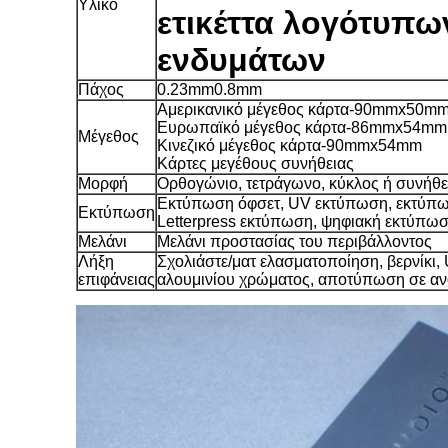
Υλικό
ετικέττα λογότυπ
ενδυμάτων
Πάχος
0.23mm0.8mm
Αμερικανικό μέγεθος κάρτα-90mmx50m
Ευρωπαϊκό μέγεθος κάρτα-86mmx54mm
Μέγεθος
Κινεζικό μέγεθος κάρτα-90mmx54mm
Κάρτες μεγέθους συνήθειας
Μορφή
Ορθογώνιο, τετράγωνο, κύκλος ή συνήθε
Εκτύπωση όφσετ, UV εκτύπωση, εκτύπω
Εκτύπωση
Letterpress εκτύπωση, ψηφιακή εκτύπωση
Μελάνι
Μελάνι προστασίας του περιβάλλοντος
Λήξη
Σχολιάστε/ματ ελασματοποίηση, βερνίκι
επιφάνειας
αλουμινίου χρώματος, αποτύπωση σε ανάγ