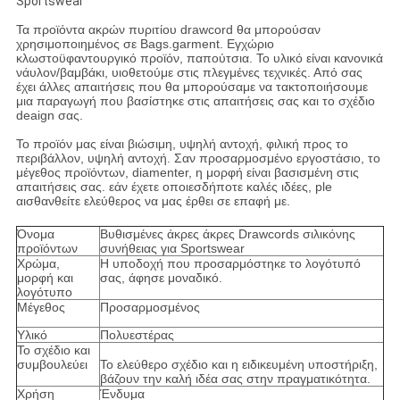
Sportswear
Τα προϊόντα ακρών πυριτίου drawcord θα μπορούσαν
χρησιμοποιημένος σε Bags.garment. Εγχώριο
κλωστοϋφαντουργικό προϊόν, παπούτσια. Το υλικό είναι κανονικά
νάυλον/βαμβάκι, υιοθετούμε στις πλεγμένες τεχνικές. Από σας
έχει άλλες απαιτήσεις που θα μπορούσαμε να τακτοποιήσουμε
μια παραγωγή που βασίστηκε στις απαιτήσεις σας και το σχέδιο
deaign σας.
Το προϊόν μας είναι βιώσιμη, υψηλή αντοχή, φιλική προς το
περιβάλλον, υψηλή αντοχή. Σαν προσαρμοσμένο εργοστάσιο, το
μέγεθος προϊόντων, diamenter, η μορφή είναι βασισμένη στις
απαιτήσεις σας. εάν έχετε οποιεσδήποτε καλές ιδέες, ple
αισθανθείτε ελεύθερος να μας έρθει σε επαφή με.
Όνομα
Βυθισμένες άκρες άκρες Drawcords σιλικόνης
προϊόντων
συνήθειας για Sportswear
Χρώμα,
Η υποδοχή που προσαρμόστηκε το λογότυπό
μορφή και
σας, άφησε μοναδικό.
λογότυπο
Μέγεθος
Προσαρμοσμένος
Υλικό
Πολυεστέρας
Το σχέδιο και
συμβουλεύει
Το ελεύθερο σχέδιο και η ειδικευμένη υποστήριξη,
βάζουν την καλή ιδέα σας στην πραγματικότητα.
Χρήση
Ένδυμα