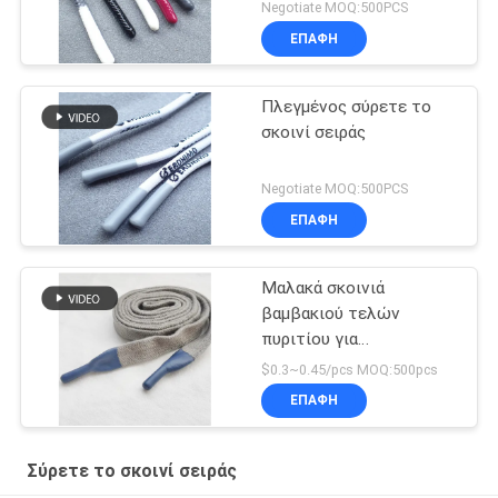
Negotiate MOQ:500PCS
ΕΠΑΦΉ
Πλεγμένος σύρετε το
σκοινί σειράς
Negotiate MOQ:500PCS
ΕΠΑΦΉ
Μαλακά σκοινιά
βαμβακιού τελών
πυριτίου για
προσαρμοσμένες τις
$0.3~0.45/pcs MOQ:500pcs
μπλούζες άκρες
ΕΠΑΦΉ
σιλικόνης
Σύρετε το σκοινί σειράς