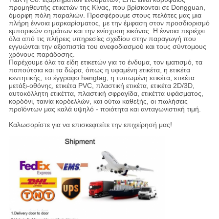
προμηθευτής ετικετών της Κίνας, που βρίσκονται σε Dongguan,
όμορφη πόλη παραλιών. Προσφέρουμε στους πελάτες μας μια
πλήρη έννοια μαρκαρίσματος, με την έμφαση στον προσδιορισμό
εμπορικών σημάτων και την ενίσχυση εικόνας. Η έννοια περιέχει
όλα από τις πλήρεις υπηρεσίες σχεδίου στην παραγωγή που
εγγυώνται την αξιοπιστία του ανεφοδιασμού και τους σύντομους
χρόνους παράδοσης.
Παρέχουμε όλα τα είδη ετικετών για το ένδυμα, τον ιματισμό, τα
παπούτσια και τα δώρα, όπως η υφαμένη ετικέτα, η ετικέτα
κεντητικής, το έγγραφο hangtag, η τυπωμένη ετικέτα, ετικέτα
μετάξι-οθόνης, ετικέτα PVC, πλαστική ετικέτα, ετικέτα 2D/3D,
αυτοκόλλητη ετικέττα, πλαστική σφραγίδα, ετικέττα υφάσματος,
κορδόνι, ταινία κορδελλών, και ούτω καθεξής, οι πωλήσεις
προϊόντων μας καλά υψηλό - ποιότητα και ανταγωνιστική τιμή.
Καλωσορίστε για να επισκεφτείτε την επιχείρησή μας!