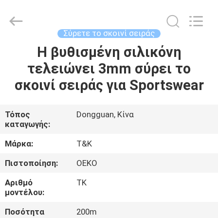
T&K
Garment
Accessories
Co.,Ltd.
All
Σύρετε το σκοινί σειράς
Rights
Reserved.
Η βυθισμένη σιλικόνη
ΣΠΊΤΙ
τελειώνει 3mm σύρει το
ΠΡΟΪΌΝΤΑ
σκοινί σειράς για Sportswear
ΠΕΡΊΠΟΥ
Τόπος
Dongguan, Κίνα
καταγωγής:
ΕΜΕΊΣ
Μάρκα:
T&K
ΓΎΡΟΣ
Πιστοποίηση:
OEKO
ΕΡΓΟΣΤΑΣΊΩΝ
Αριθμό
TK
μοντέλου:
ΠΟΙΟΤΙΚΌΣ
Ποσότητα
200m