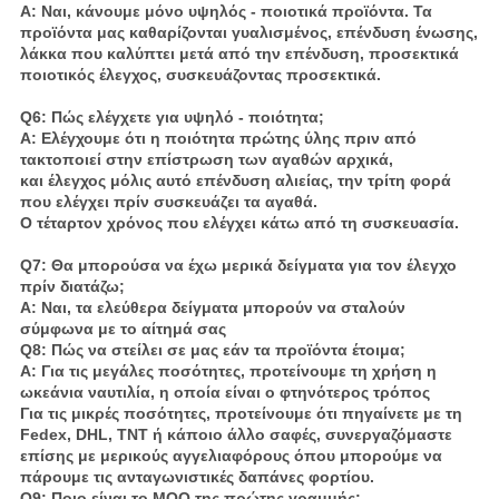
Α: Ναι, κάνουμε μόνο υψηλός - ποιοτικά προϊόντα. Τα
προϊόντα μας καθαρίζονται γυαλισμένος, επένδυση ένωσης,
λάκκα που καλύπτει μετά από την επένδυση, προσεκτικά
ποιοτικός έλεγχος, συσκευάζοντας προσεκτικά.
Q6: Πώς ελέγχετε για υψηλό - ποιότητα;
Α: Ελέγχουμε ότι η ποιότητα πρώτης ύλης πριν από
τακτοποιεί στην επίστρωση των αγαθών αρχικά,
και έλεγχος μόλις αυτό επένδυση αλιείας, την τρίτη φορά
που ελέγχει πρίν συσκευάζει τα αγαθά.
Ο τέταρτον χρόνος που ελέγχει κάτω από τη συσκευασία.
Q7: Θα μπορούσα να έχω μερικά δείγματα για τον έλεγχο
πρίν διατάζω;
Α: Ναι, τα ελεύθερα δείγματα μπορούν να σταλούν
σύμφωνα με το αίτημά σας
Q8: Πώς να στείλει σε μας εάν τα προϊόντα έτοιμα;
Α: Για τις μεγάλες ποσότητες, προτείνουμε τη χρήση η
ωκεάνια ναυτιλία, η οποία είναι ο φτηνότερος τρόπος
Για τις μικρές ποσότητες, προτείνουμε ότι πηγαίνετε με τη
Fedex, DHL, TNT ή κάποιο άλλο σαφές, συνεργαζόμαστε
επίσης με μερικούς αγγελιαφόρους όπου μπορούμε να
πάρουμε τις ανταγωνιστικές δαπάνες φορτίου.
Q9: Ποιο είναι το MOQ της πρώτης γραμμής;