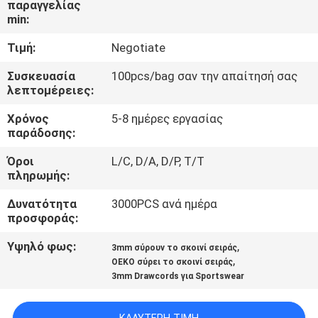
παραγγελίας
ΈΛΕΓΧΟΣ
min:
Τιμή:
Negotiate
ΜΑΣ
ΕΛΆΤΕ
Συσκευασία
100pcs/bag σαν την απαίτησή σας
λεπτομέρειες:
ΣΕ
Χρόνος
5-8 ημέρες εργασίας
ΕΠΑΦΉ
παράδοσης:
ΜΕ
Όροι
L/C, D/A, D/P, T/T
πληρωμής:
ΖΗΤΉΣΤΕ
Δυνατότητα
3000PCS ανά ημέρα
ΈΝΑ
προσφοράς:
ΑΠΌΣΠΑΣΜΑ
Υψηλό φως:
,
3mm σύρουν το σκοινί σειράς
,
OEKO σύρει το σκοινί σειράς
3mm Drawcords για Sportswear
SITEMAP