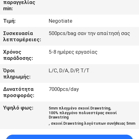
παραγγελίας
ΈΛΕΓΧΟΣ
min:
Τιμή:
Negotiate
ΜΑΣ
ΕΛΆΤΕ
Συσκευασία
500pcs/bag σαν την απαίτησή σας
λεπτομέρειες:
ΣΕ
Χρόνος
5-8 ημέρες εργασίας
ΕΠΑΦΉ
παράδοσης:
ΜΕ
Όροι
L/C, D/A, D/P, T/T
πληρωμής:
ΖΗΤΉΣΤΕ
Δυνατότητα
7000pcs/day
ΈΝΑ
προσφοράς:
ΑΠΌΣΠΑΣΜΑ
Υψηλό φως:
,
5mm πλεγμένο σκοινί Drawstring
100% πλεγμένο πολυεστέρας σκοινί
Drawstring
,
σκοινί Drawstring λογότυπων συνήθειας 5mm
SITEMAP