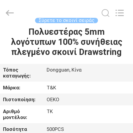
T&K
Garment
Accessories
Co.,Ltd.
All
Σύρετε το σκοινί σειράς
Rights
Reserved.
Πολυεστέρας 5mm
ΣΠΊΤΙ
λογότυπων 100% συνήθειας
ΠΡΟΪΌΝΤΑ
πλεγμένο σκοινί Drawstring
ΠΕΡΊΠΟΥ
Τόπος
Dongguan, Κίνα
καταγωγής:
ΕΜΕΊΣ
Μάρκα:
T&K
ΓΎΡΟΣ
Πιστοποίηση:
OEKO
ΕΡΓΟΣΤΑΣΊΩΝ
Αριθμό
TK
μοντέλου:
ΠΟΙΟΤΙΚΌΣ
Ποσότητα
500PCS