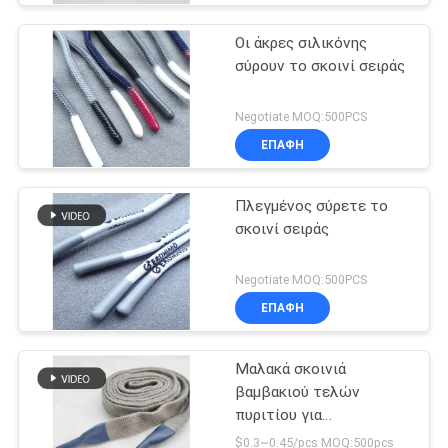
Οι άκρες σιλικόνης
σύρουν το σκοινί σειράς
Negotiate MOQ:500PCS
ΕΠΑΦΉ
Πλεγμένος σύρετε το
σκοινί σειράς
Negotiate MOQ:500PCS
ΕΠΑΦΉ
Μαλακά σκοινιά
βαμβακιού τελών
πυριτίου για
προσαρμοσμένες τις
$0.3~0.45/pcs MOQ:500pcs