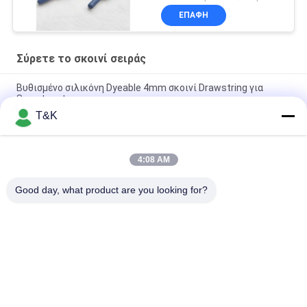
μπλούζες άκρες
ΕΠΑΦΉ
σιλικόνης
Σύρετε το σκοινί σειράς
Βυθισμένο σιλικόνη Dyeable 4mm σκοινί Drawstring για
Sweatpants
T&K
Η βυθισμένη σιλικόνη τελειώνει 3mm σύρει το σκοινί σειράς
για Sportswear
4:08 AM
Πολυεστέρας 5mm λογότυπων 100% συνήθειας πλεγμένο
σκοινί Drawstring
Good day, what product are you looking for?
Λαϊκή κατηγορία
Όλα
Ντύνοντας 
Ετικέτες Ιματισμού 
Ετικέτες Ετικεττών
Εκτύπωσης Οθόνης
Λαστιχένιες 
Ετικέτες 