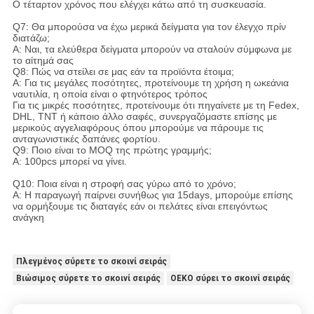
Ο τέταρτον χρόνος που ελέγχει κάτω από τη συσκευασία.
Q7: Θα μπορούσα να έχω μερικά δείγματα για τον έλεγχο πρίν
διατάζω;
Α: Ναι, τα ελεύθερα δείγματα μπορούν να σταλούν σύμφωνα με
το αίτημά σας
Q8: Πώς να στείλει σε μας εάν τα προϊόντα έτοιμα;
Α: Για τις μεγάλες ποσότητες, προτείνουμε τη χρήση η ωκεάνια
ναυτιλία, η οποία είναι ο φτηνότερος τρόπος
Για τις μικρές ποσότητες, προτείνουμε ότι πηγαίνετε με τη Fedex,
DHL, TNT ή κάποιο άλλο σαφές, συνεργαζόμαστε επίσης με
μερικούς αγγελιαφόρους όπου μπορούμε να πάρουμε τις
ανταγωνιστικές δαπάνες φορτίου.
Q9: Ποιο είναι το MOQ της πρώτης γραμμής;
Α: 100pcs μπορεί να γίνει.
Q10: Ποια είναι η στροφή σας γύρω από το χρόνο;
Α: Η παραγωγή παίρνει συνήθως για 15days, μπορούμε επίσης
να ορμήξουμε τις διαταγές εάν οι πελάτες είναι επειγόντως
ανάγκη
Πλεγμένος σύρετε το σκοινί σειράς
Βιώσιμος σύρετε το σκοινί σειράς
OEKO σύρει το σκοινί σειράς