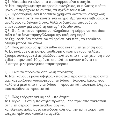
Q1: Μπορείτε να κάνετε τα προσαρμοσμένα στοιχεία;
Α: Ναι, παρέχουμε την υπηρεσία συνήθειας, οι πελάτες πρέπει
μόνο να παρέχουν τα σκίτσα, τα σχέδιά τους κ.λπ.
Q2: Προσαρμοσμένα πρόσθετα χρήματα δαπανών στοιχείων;
Α: Ναι, εάν πρέπει να κάνετε ένα δείγμα έξω για να επιβεβαιώσει
αναλόγως τα δείγματά σας. Αλλά οι δαπάνες μπορούν να
επιστραφούν μιά φορά τη διαταγή θέσεών σας.
Q3: Θα έπρεπε να πρέπει να πληρώσω τη φόρμα να κοστίσει
πάλι πότε ξαναπαραγγέλλουμε την επόμενη φορά;
Α: Όχι, εσείς δεν πρέπει να πληρώσει για πάλι, το ελεύθερο
δείγμα μπορεί να σταλεί.
Q4: Πώς μπορώ να εμπιστευθώ σας και την επιχείρησή σας;
Α: Εστιάζουμε στη μακροπρόθεσμη σχέση με τους πελάτες,
έχουμε συνεργαστεί με χιλιάδες πελάτες από την επιχείρηση που
χτίζεται πριν από 10 χρόνια, οι πελάτες κάνουν πάντα τις
ιδιαίτερα φιλοφρονητικές παρατηρήσεις.
Q5: Είναι τα προϊόντα σας καλή ποιότητα;
Α: Ναι, κάνουμε μόνο υψηλός - ποιοτικά προϊόντα. Τα προϊόντα
μας καθαρίζονται γυαλισμένος, επένδυση ένωσης, λάκκα που
καλύπτει μετά από την επένδυση, προσεκτικά ποιοτικός έλεγχος,
συσκευάζοντας προσεκτικά.
Q6: Πώς ελέγχετε για υψηλό - ποιότητα;
Α: Ελέγχουμε ότι η ποιότητα πρώτης ύλης πριν από τακτοποιεί
στην επίστρωση των αγαθών αρχικά,
και έλεγχος μόλις αυτό επένδυση αλιείας, την τρίτη φορά που
ελέγχει πρίν συσκευάζει τα αγαθά.