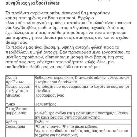
συνήθειας για Sportswear
Τα προϊόντα ακρών πυριτίου drawcord θα μπορούσαν
χρησιμοποιημένος σε Bags.garment. Εγχώριο
κλωστοϋφαντουργικό προϊόν, παπούτσια. Το υλικό είναι κανονικά
νάυλον/βαμβάκι, υιοθετούμε στις πλεγμένες τεχνικές. Από σας
έχει άλλες απαιτήσεις που θα μπορούσαμε να τακτοποιήσουμε
μια παραγωγή που βασίστηκε στις απαιτήσεις σας και το σχέδιο
deaign σας.
Το προϊόν μας είναι βιώσιμη, υψηλή αντοχή, φιλική προς το
περιβάλλον, υψηλή αντοχή. Σαν προσαρμοσμένο εργοστάσιο, το
μέγεθος προϊόντων, diamenter, η μορφή είναι βασισμένη στις
απαιτήσεις σας. εάν έχετε οποιεσδήποτε καλές ιδέες, ple
αισθανθείτε ελεύθερος να μας έρθει σε επαφή με.
Όνομα
Βυθισμένες άκρες άκρες Drawcords σιλικόνης λογότυπων
προϊόντων
συνήθειας για Sportswear
Χρώμα, μορφή
Η υποδοχή που προσαρμόστηκε το λογότυπό σας, άφησε
και λογότυπο
μοναδικό.
Μέγεθος
Προσαρμοσμένος
Υλικό
Πολυεστέρας
Το σχέδιο και
συμβουλεύει
Το ελεύθερο σχέδιο και η ειδικευμένη υποστήριξη, βάζουν
την καλή ιδέα σας στην πραγματικότητα.
Χρήση
Ένδυμα
Συσκευασία
PC στην τσάντα PP ή το μικρό κιβώτιο,
Δεχτείτε τις ειδικές απαιτήσεις σας, σας αφήστε εκτός από
το χρόνο και τις ανησυχίες.