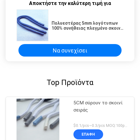
Αποκτήστε την καλύτερη τιμή για
Πολυεστέρας 5mm λογότυπων
100% συνήθειας πλεγμένο σκοινί
Drawstring
Να συνεχίσει
Top Προϊόντα
5CM σύρουν το σκοινί
σειράς
$0.1/pcs~0.3/pcs MOQ:100pcs
ΕΠΑΦΉ