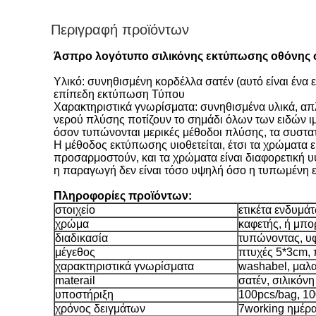
Περιγραφή προϊόντων
Άσπρο λογότυπο σιλικόνης εκτύπωσης οθόνης σ
Υλικό: συνηθισμένη κορδέλλα σατέν (αυτό είναι έν
επίπεδη εκτύπωση Τύπου
Χαρακτηριστικά γνωρίσματα: συνηθισμένα υλικά, απ
νερού πλύσης ποτίζουν το σημάδι όλων των ειδών 
όσον τυπώνονται μερικές μέθοδοι πλύσης, τα συστατ
Η μέθοδος εκτύπωσης υιοθετείται, έτσι τα χρώματα 
προσαρμοστούν, και τα χρώματα είναι διαφορετική 
η παραγωγή δεν είναι τόσο υψηλή όσο η τυπωμένη ετικ
Πληροφορίες προϊόντων:
στοιχείο
ετικέτα ενδυμά
χρώμα
καφετής, ή μπο
διαδικασία
τυπώνοντας, υφ
μέγεθος
πτυχές 5*3cm,
χαρακτηριστικά γνωρίσματα
washabel, μαλ
materail
σατέν, σιλικόνη
υποστήριξη
100pcs/bag, 10
χρόνος δειγμάτων
7working ημέρ