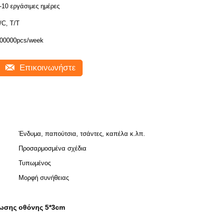
-10 εργάσιμες ημέρες
/C, T/T
00000pcs/week
Επικοινωνήστε
Ένδυμα, παπούτσια, τσάντες, καπέλα κ.λπ.
Προσαρμοσμένα σχέδια
Τυπωμένος
Μορφή συνήθειας
πωσης οθόνης 5*3cm