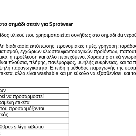
το σημάδι σατέν για Sprotwear
α είδος υλικού που χρησιμοποιείται συνήθως στο σημάδι du νε
λή διαδικασία εκτύπωσης, προνομιακές τιμές, γρήγορη παράδοσ
ιματισμού, εγχώριων κλωστοϋφαντουργικών προϊόντων, παπουτ
ικά, η προέλευση και άλλο περιεχόμενο. Χαρακτηριστικά γνωρί
είναι πλούσια, πλήρης, πανέμορφος, υψηλής ευκρίνειας, και τα 
υψηλή παραγωγικότητα. Επειδή η μέθοδος παραγωγής της υφαμέν
έτα, αλλά είναι washable και μη εύκολο να εξασθενίσει, και το
των
ρεί να προσαρμοστεί
αμένη ετικέτα
 που προσαρμόζονται
ακός
00pcs s λίγο κιβώτιο
α