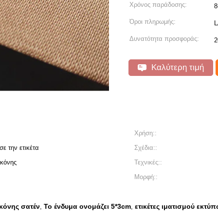
Χρόνος παράδοσης:
8
Όροι πληρωμής:
L
Δυνατότητα προσφοράς:
2
Καλύτερη τιμή
Χρήση::
ε την ετικέτα
Σχέδια::
ικόνης
Τεχνικές::
Μορφή::
ικόνης σατέν
Το ένδυμα ονομάζει 5*3cm
ετικέτες ιματισμού εκτύ
,
,