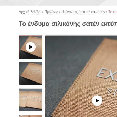
Αρχική Σελίδα
>
Προϊόντα
>
Ντύνοντας ετικέτες ετικεττών
>
Το έν
Το ένδυμα σιλικόνης σατέν εκτύ