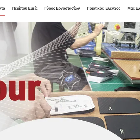
ντα
Περίπου Εμείς
Γύρος Εργοστασίων
Ποιοτικός Έλεγχος
Μας Ελ