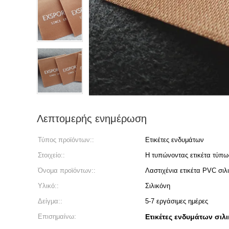
Λεπτομερής ενημέρωση
Τύπος προϊόντων::
Ετικέτες ενδυμάτων
Στοιχείο::
Η τυπώνοντας ετικέτα τύπωσ
Όνομα προϊόντων::
Λαστιχένια ετικέτα PVC σιλ
Υλικό::
Σιλικόνη
Δείγμα::
5-7 εργάσιμες ημέρες
Επισημαίνω:
Ετικέτες ενδυμάτων σιλ