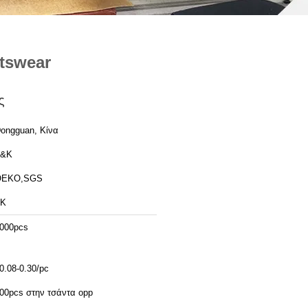
tswear
ς
ongguan, Κίνα
T&K
OEKO,SGS
TK
000pcs
0.08-0.30/pc
00pcs στην τσάντα opp