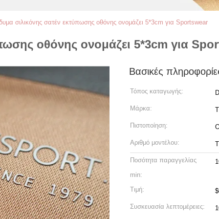
δυμα σιλικόνης σατέν εκτύπωσης οθόνης ονομάζει 5*3cm για Sportswear
πωσης οθόνης ονομάζει 5*3cm για Spor
Βασικές πληροφορίε
Τόπος καταγωγής:
D
Μάρκα:
Πιστοποίηση:
Αριθμό μοντέλου:
Ποσότητα παραγγελίας
1
min:
Τιμή:
$
Συσκευασία λεπτομέρειες:
1