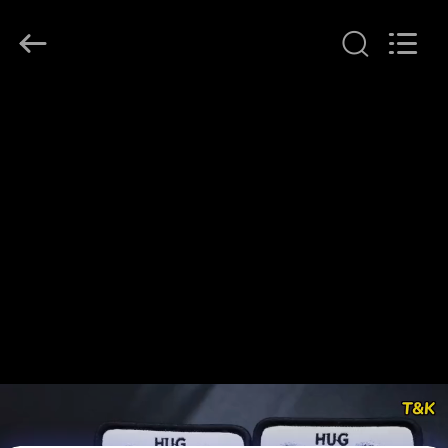
T&K
Garment
Accessories
Co.,Ltd.
All
Rights
Reserved.
ΣΠΊΤΙ
ΠΡΟΪΌΝΤΑ
ΠΕΡΊΠΟΥ
ΕΜΕΊΣ
ΓΎΡΟΣ
ΕΡΓΟΣΤΑΣΊΩΝ
ΠΟΙΟΤΙΚΌΣ