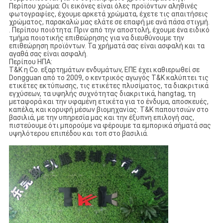
Περίπου χρώμα: Οι εικόνες είναι όλες προϊόντων αληθινές
φωτογραφίες, έχουμε αρκετά χρώματα, έχετε τις απαιτήσεις
χρώματος, παρακαλώ μας ελάτε σε επαφή με ανά πάσα στιγμή.
. Περίπου ποιότητα: Πριν από την αποστολή, έχουμε ένα ειδικό
τμήμα ποιοτικής επιθεώρησης για να διευθύνουμε την
επιθεώρηση προϊόντων. Τα χρήματά σας είναι ασφαλή και τα
αγαθά σας είναι ασφαλή.
Περίπου ΗΠΑ:
T&K η Co. εξαρτημάτων ενδυμάτων, ΕΠΕ έχει καθιερωθεί σε
Dongguan από το 2009, ο κεντρικός αγωγός T&K καλύπτει τις
ετικέτες εκτύπωσης, τις ετικέτες πλυσίματος, τα διακριτικά
εγχύσεων, τα υψηλής συχνότητας διακριτικά, hangtag, τη
μεταφορά και την υφαμένη ετικέτα για το ένδυμα, αποσκευές,
καπέλα, και κορυφή μέσων βιομηχανίας. T&K παπουτσιών στο
βασιλιά, με την υπηρεσία μας και την έξυπνη επιλογή σας,
πιστεύουμε ότι μπορούμε να φέρουμε τα εμπορικά σήματά σας
υψηλότερου επιπέδου και τοπ στο βασιλιά.