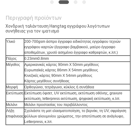
Περιγραφή προϊόντων
Χονδρική ταλάντευση Hangtag εγγράφου λογότυπων
συνήθειας για τον ιματισμό
Υλικό
200-700gsm άσπρο έγγραφο ειδικότητας εγγράφου τεχνών
εγγράφου καρτών (έγγραφο βαμβακιού, μαύρο έγγραφο
αποθεμάτων, χρυσό ασημένιο έγγραφο καθρεφτών, κ.λπ.)
Πάχος
0.23mm0.8mm
Μέγεθος
Αμερικανικές κάρτες 90mm X 50mm μεγέθους
Ευρωπαϊκές κάρτες 86mm X 54mm μεγέθους
Κινεζικές κάρτες 90mm X 54mm μεγέθους
Κάρτες μεγέθους συνήθειας
Μορφή
Ορθογώνιο, τετράγωνο, κύκλος ή συνήθεια
Εκτύπωση
Εκτύπωση όφσετ, UV εκτύπωση, εκτύπωση οθόνης, gravure
εκτύπωση, letterpress εκτύπωση, ψηφιακή εκτύπωση, κ.λπ.
Μελάνι
Μελάνι προστασίας του περιβάλλοντος
Λήξη
Σχολιάστε τη ματ ελασματοποίηση, το βερνίκι, τη UV, σφράγιση
επιφάνειας
φύλλων αλουμινίου χρώματος, την αποτύπωση σε ανάγλυφο,
Letterpress, κ.λπ.