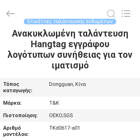
T&K
Garment
Accessories
Co.,Ltd.
All
Ετικέττες ταλάντευσης ενδυμάτων
Rights
Reserved.
Ανακυκλωμένη ταλάντευση
ΣΠΊΤΙ
Hangtag εγγράφου
ΠΡΟΪΌΝΤΑ
λογότυπων συνήθειας για τον
ιματισμό
ΠΕΡΊΠΟΥ
ΕΜΕΊΣ
Τόπος
Dongguan, Κίνα
καταγωγής:
ΓΎΡΟΣ
Μάρκα:
T&K
ΕΡΓΟΣΤΑΣΊΩΝ
Πιστοποίηση:
OEKO,SGS
Αριθμό
TKd0617-a01
ΠΟΙΟΤΙΚΌΣ
μοντέλου: