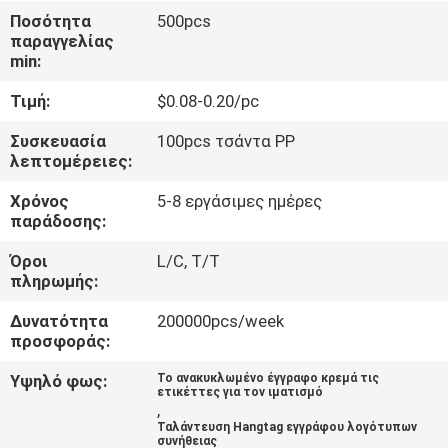
ΈΛΕΓΧΟΣ
Ποσότητα
500pcs
παραγγελίας
min:
ΜΑΣ
Τιμή:
$0.08-0.20/pc
ΕΛΆΤΕ
ΣΕ
Συσκευασία
100pcs τσάντα PP
λεπτομέρειες:
ΕΠΑΦΉ
Χρόνος
5-8 εργάσιμες ημέρες
ΜΕ
παράδοσης:
Όροι
L/C, T/T
ΖΗΤΉΣΤΕ
πληρωμής:
ΈΝΑ
Δυνατότητα
200000pcs/week
ΑΠΌΣΠΑΣΜΑ
προσφοράς:
Υψηλό φως:
Το ανακυκλωμένο έγγραφο κρεμά τις
ετικέττες για τον ιματισμό
SITEMAP
,
Ταλάντευση Hangtag εγγράφου λογότυπων
συνήθειας