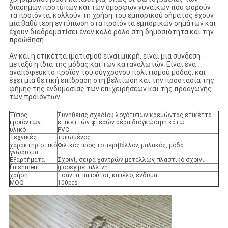
διάσημων προτύπων και των όμορφων γυναικών που φορούν
τα προϊόντα, κολλούν τη χρήση του εμπορικού σήματος έχουν
μια βαθύτερη εντύπωση στα προϊόντα εμπορικών σημάτων και
έχουν διαδραματίσει έναν καλό ρόλο στη δημοσιότητα και την
προώθηση
Αν και η ετικέττα ιματισμού είναι μικρή, είναι μια σύνδεση
μεταξύ η ίδια της μόδας και των καταναλωτών. Είναι ένα
αναπόφευκτο προϊόν του σύγχρονου πολιτισμού μόδας, και
έχει μια θετική επίδραση στη βελτίωση και την προστασία της
φήμης της ενδυμασίας των επιχειρήσεων και της προαγωγής
των προϊόντων.
Τύπος
Συνήθειας σχεδίου λογότυπων κρεμώντας ετικέττα
προϊόντων
ετικεττών φτερών αέρα διογκώσιμη κάτω
υλικό
PVC
Τεχνικές:
τυπωμένος
χαρακτηριστικό
Φιλικός προς το περιβάλλον, μαλακός, μόδα
γνώρισμα
Εξαρτήματα
Σχοινί, σειρά χαντρών μετάλλων, πλαστικό σχοινί
finishment
gloosy μεταλλίνη
χρήση
Τσάντα, παπούτσι, καπέλο, ένδυμα
MOQ
100pcs