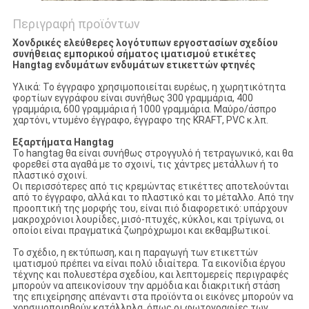
Περιγραφή προϊόντων
Χονδρικές ελεύθερες λογότυπων εργοστασίων σχεδίου
συνήθειας εμπορικού σήματος ιματισμού ετικέτες
Hangtag ενδυμάτων ενδυμάτων ετικεττών φτηνές
Υλικά: Το έγγραφο χρησιμοποιείται ευρέως, η χωρητικότητα
φορτίων εγγράφου είναι συνήθως 300 γραμμάρια, 400
γραμμάρια, 600 γραμμάρια ή 1000 γραμμάρια. Μαύρο/άσπρο
χαρτόνι, ντυμένο έγγραφο, έγγραφο της KRAFT, PVC κ.λπ.
Εξαρτήματα Hangtag
Το hangtag θα είναι συνήθως στρογγυλό ή τετραγωνικό, και θα
φορεθεί στα αγαθά με το σχοινί, τις χάντρες μετάλλων ή το
πλαστικό σχοινί.
Οι περισσότερες από τις κρεμώντας ετικέττες αποτελούνται
από το έγγραφο, αλλά και το πλαστικό και το μέταλλο. Από την
προοπτική της μορφής του, είναι πιό διαφορετικό: υπάρχουν
μακροχρόνιοι λουρίδες, μισό-πτυχές, κύκλοι, και τρίγωνα, οι
οποίοι είναι πραγματικά ζωηρόχρωμοι και εκθαμβωτικοί.
Το σχέδιο, η εκτύπωση, και η παραγωγή των ετικεττών
ιματισμού πρέπει να είναι πολύ ιδιαίτερα. Τα εικονίδια έργου
τέχνης και πολυεστέρα σχεδίου, και λεπτομερείς περιγραφές
μπορούν να απεικονίσουν την αρμόδια και διακριτική στάση
της επιχείρησης απέναντι στα προϊόντα οι εικόνες μπορούν να
χρησιμοποιηθούν κατάλληλα, όπως οι φωτογραφίες των