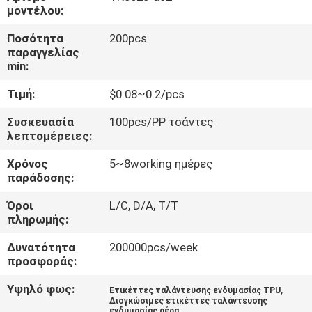
ΈΛΕΓΧΟΣ
μοντέλου:
Ποσότητα
200pcs
ΜΑΣ
παραγγελίας
min:
ΕΛΆΤΕ
Τιμή:
$0.08~0.2/pcs
ΣΕ
ΕΠΑΦΉ
Συσκευασία
100pcs/PP τσάντες
λεπτομέρειες:
ΜΕ
Χρόνος
5~8working ημέρες
παράδοσης:
ΖΗΤΉΣΤΕ
Όροι
L/C, D/A, T/T
ΈΝΑ
πληρωμής:
ΑΠΌΣΠΑΣΜΑ
Δυνατότητα
200000pcs/week
προσφοράς:
SITEMAP
Υψηλό φως:
,
Ετικέττες ταλάντευσης ενδυμασίας TPU
Διογκώσιμες ετικέττες ταλάντευσης
ενδυμασίας αέρα