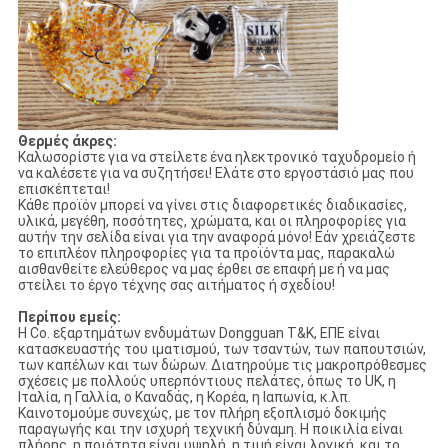
Θερμές άκρες:
Καλωσορίστε για να στείλετε ένα ηλεκτρονικό ταχυδρομείο ή
να καλέσετε για να συζητήσει! Ελάτε στο εργοστάσιό μας που
επισκέπτεται!
Κάθε προϊόν μπορεί να γίνει στις διαφορετικές διαδικασίες,
υλικά, μεγέθη, ποσότητες, χρώματα, και οι πληροφορίες για
αυτήν την σελίδα είναι για την αναφορά μόνο! Εάν χρειάζεστε
το επιπλέον πληροφορίες για τα προϊόντα μας, παρακαλώ
αισθανθείτε ελεύθερος να μας έρθει σε επαφή με ή να μας
στείλει το έργο τέχνης σας αιτήματος ή σχεδίου!
Περίπου εμείς:
Η Co. εξαρτημάτων ενδυμάτων Dongguan T&K, ΕΠΕ είναι
κατασκευαστής του ιματισμού, των τσαντών, των παπουτσιών,
των καπέλων και των δώρων. Διατηρούμε τις μακροπρόθεσμες
σχέσεις με πολλούς υπερπόντιους πελάτες, όπως το UK, η
Ιταλία, η Γαλλία, ο Καναδάς, η Κορέα, η Ιαπωνία, κ.λπ.
Καινοτομούμε συνεχώς, με τον πλήρη εξοπλισμό δοκιμής
παραγωγής και την ισχυρή τεχνική δύναμη. Η ποικιλία είναι
πλήρης, η ποιότητα είναι υψηλή, η τιμή είναι λογική, και το