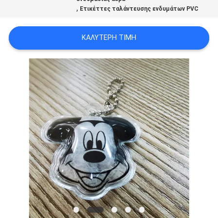
,
PRIVACY
Ετικέττες ταλάντευσης ενδυμάτων PVC
POLICY
ΚΑΛΎΤΕΡΗ ΤΙΜΉ