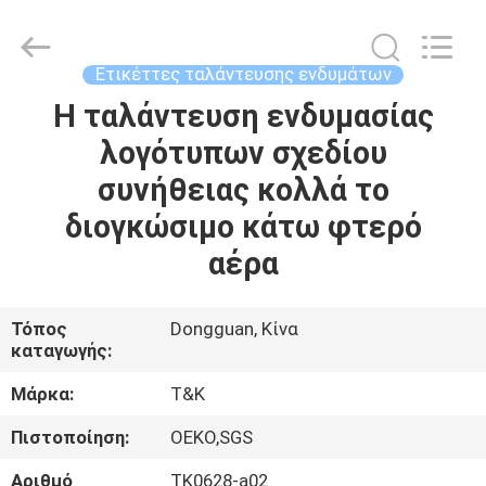
T&K
Garment
Accessories
Co.,Ltd.
All
Ετικέττες ταλάντευσης ενδυμάτων
Rights
Reserved.
Η ταλάντευση ενδυμασίας
ΣΠΊΤΙ
λογότυπων σχεδίου
ΠΡΟΪΌΝΤΑ
συνήθειας κολλά το
διογκώσιμο κάτω φτερό
ΠΕΡΊΠΟΥ
αέρα
ΕΜΕΊΣ
Τόπος
Dongguan, Κίνα
καταγωγής:
ΓΎΡΟΣ
ΕΡΓΟΣΤΑΣΊΩΝ
Μάρκα:
T&K
Πιστοποίηση:
OEKO,SGS
ΠΟΙΟΤΙΚΌΣ
Αριθμό
TK0628-a02