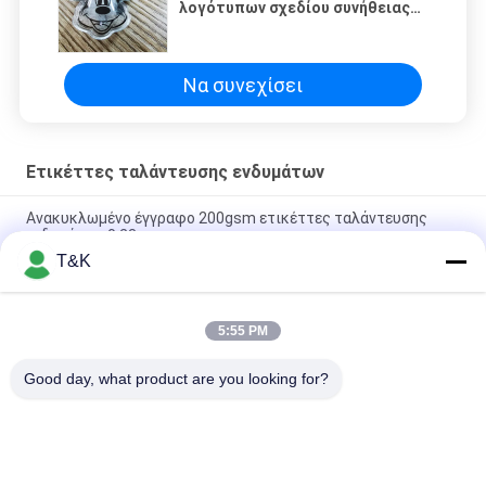
λογότυπων σχεδίου συνήθειας
κολλά το διογκώσιμο κάτω
φτερό αέρα
Να συνεχίσει
Ετικέττες ταλάντευσης ενδυμάτων
Ανακυκλωμένο έγγραφο 200gsm ετικέττες ταλάντευσης
ενδυμάτων 0.23mm
T&K
Η ντυμένη υπερηχητική περικοπή 0.6mm εγγράφου τέχνης
έγγραφο κρεμά τις ετικέττες για τον ιματισμό
5:55 PM
Βιώσιμες ετικέττες ταλάντευσης ενδυμάτων καρφιτσών
ασφάλειας 14pt
Good day, what product are you looking for?
Λαϊκή κατηγορία
Όλα
Ντύνοντας 
Ετικέτες Ιματισμού 