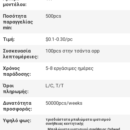
ΈΛΕΓΧΟΣ
μοντέλου:
Ποσότητα
500pcs
ΜΑΣ
παραγγελίας
min:
ΕΛΆΤΕ
Τιμή:
$0.1-0.30/pc
ΣΕ
ΕΠΑΦΉ
Συσκευασία
100pcs στην τσάντα opp
λεπτομέρειες:
ΜΕ
Χρόνος
5-8 εργάσιμες ημέρες
παράδοσης:
ΖΗΤΉΣΤΕ
Όροι
L/C, T/T
ΈΝΑ
πληρωμής:
ΑΠΌΣΠΑΣΜΑ
Δυνατότητα
50000pcs/weeks
προσφοράς:
SITEMAP
Υψηλό φως:
τρισδιάστατα μπαλώματα ιματισμού
συνήθειας κεντητικής
,
,
Μπαλώματα ιματισμού συνήθειας Oxhead