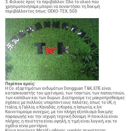
3. Φιλικός προς το περιβάλλον: Όλο το υλικό που
χρησιμοποιήσαμε μπορεί να συναντήσει τη δοκιμή
περιβάλλοντος όπως: OEKO-TEX, SGS
Περίπου εμείς:
Η Co. εξαρτημάτων ενδυμάτων Dongguan T&K, ΕΠΕ είναι
κατασκευαστής του ιματισμού, των τσαντών, των παπουτσιών,
των καπέλων και των δώρων. Διατηρούμε τις μακροπρόθεσμες
σχέσεις με πολλούς υπερπόντιους πελάτες, όπως το UK, η
Ιταλία, η Γαλλία, ο Καναδάς, η Κορέα, η Ιαπωνία, κ.λπ.
Καινοτομούμε συνεχώς, με τον πλήρη εξοπλισμό δοκιμής
παραγωγής και την ισχυρή τεχνική δύναμη. Η ποικιλία είναι
πλήρης, η ποιότητα είναι υψηλή, η τιμή είναι λογική, και το
σχέδιο είναι μοντέρνο.
Κύρια προϊόντα: Μετάξι-οθόνης, υψηλής συχνότητας