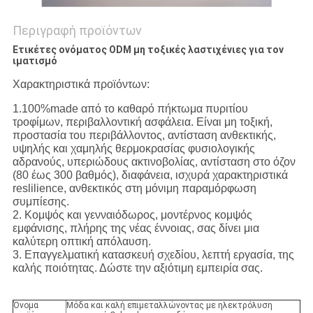
Περιγραφή προϊόντων
Ετικέτες ονόματος ODM μη τοξικές λαστιχένιες για τον
ιματισμό
Χαρακτηριστικά προϊόντων:
1.100%made από το καθαρό πήκτωμα πυριτίου
τροφίμων, περιβαλλοντική ασφάλεια. Είναι μη τοξική,
προστασία του περιβάλλοντος, αντίσταση ανθεκτικής,
υψηλής και χαμηλής θερμοκρασίας φυσιολογικής
αδρανούς, υπεριώδους ακτινοβολίας, αντίσταση στο όζον
(80 έως 300 βαθμός), διαφάνεια, ισχυρά χαρακτηριστικά
reslilience, ανθεκτικός στη μόνιμη παραμόρφωση
συμπίεσης.
2. Κομψός και γενναιόδωρος, μοντέρνος κομψός
εμφάνισης, πλήρης της νέας έννοιας, σας δίνει μια
καλύτερη οπτική απόλαυση.
3. Επαγγελματική κατασκευή σχεδίου, λεπτή εργασία, της
καλής ποιότητας. Δώστε την αξιότιμη εμπειρία σας.
Όνομα
Μόδα και καλή επιμεταλλώνοντας με ηλεκτρόλυση