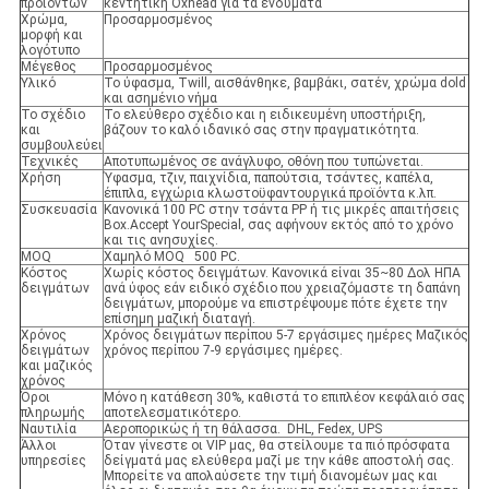
προϊόντων
κεντητική Oxhead για τα ενδύματα
Χρώμα,
Προσαρμοσμένος
μορφή και
λογότυπο
Μέγεθος
Προσαρμοσμένος
Υλικό
Το ύφασμα, Twill, αισθάνθηκε, βαμβάκι, σατέν, χρώμα dold
και ασημένιο νήμα
Το σχέδιο
Το ελεύθερο σχέδιο και η ειδικευμένη υποστήριξη,
και
βάζουν το καλό ιδανικό σας στην πραγματικότητα.
συμβουλεύει
Τεχνικές
Αποτυπωμένος σε ανάγλυφο, οθόνη που τυπώνεται.
Χρήση
Ύφασμα, τζιν, παιχνίδια, παπούτσια, τσάντες, καπέλα,
έπιπλα, εγχώρια κλωστοϋφαντουργικά προϊόντα κ.λπ.
Συσκευασία
Κανονικά 100 PC στην τσάντα PP ή τις μικρές απαιτήσεις
Box.Accept YourSpecial, σας αφήνουν εκτός από το χρόνο
και τις ανησυχίες.
MOQ
Χαμηλό MOQ 500 PC.
Κόστος
Χωρίς κόστος δειγμάτων. Κανονικά είναι 35~80 Δολ ΗΠΑ
δειγμάτων
ανά ύφος εάν ειδικό σχέδιο που χρειαζόμαστε τη δαπάνη
δειγμάτων, μπορούμε να επιστρέψουμε πότε έχετε την
επίσημη μαζική διαταγή.
Χρόνος
Χρόνος δειγμάτων περίπου 5-7 εργάσιμες ημέρες Μαζικός
δειγμάτων
χρόνος περίπου 7-9 εργάσιμες ημέρες.
και μαζικός
χρόνος
Όροι
Μόνο η κατάθεση 30%, καθιστά το επιπλέον κεφάλαιό σας
πληρωμής
αποτελεσματικότερο.
Ναυτιλία
Αεροπορικώς ή τη θάλασσα. DHL, Fedex, UPS
Άλλοι
Όταν γίνεστε οι VIP μας, θα στείλουμε τα πιό πρόσφατα
υπηρεσίες
δείγματά μας ελεύθερα μαζί με την κάθε αποστολή σας.
Μπορείτε να απολαύσετε την τιμή διανομέων μας και