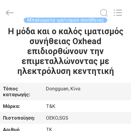
T&K
Garment
Accessories
Co.,Ltd.
All
Μπαλώματα ιματισμού συνήθειας
Rights
Reserved.
Η μόδα και ο καλός ιματισμός
ΣΠΊΤΙ
συνήθειας Oxhead
ΠΡΟΪΌΝΤΑ
επιδιορθώνουν την
επιμεταλλώνοντας με
ΠΕΡΊΠΟΥ
ηλεκτρόλυση κεντητική
ΕΜΕΊΣ
Τόπος
Dongguan, Κίνα
καταγωγής:
ΓΎΡΟΣ
ΕΡΓΟΣΤΑΣΊΩΝ
Μάρκα:
T&K
Πιστοποίηση:
OEKO,SGS
ΠΟΙΟΤΙΚΌΣ
Αριθμό
TK