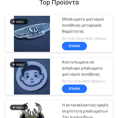
Top Προϊόντα
Μπαλώματα ιματισμού
συνήθειας μεταφοράς
θερμότητας
$0.15-$0.30/pc MOQ:1000pcs
ΕΠΑΦΉ
Αποτυπωμένα σε
ανάγλυφο μπαλώματα
ιματισμού συνήθειας
$0.10-0.30/pc MOQ:500pcs/color
ΕΠΑΦΉ
Η αντανακλαστική υψηλή
συχνότητα μπαλωμάτων
Tpu λουλουδιών