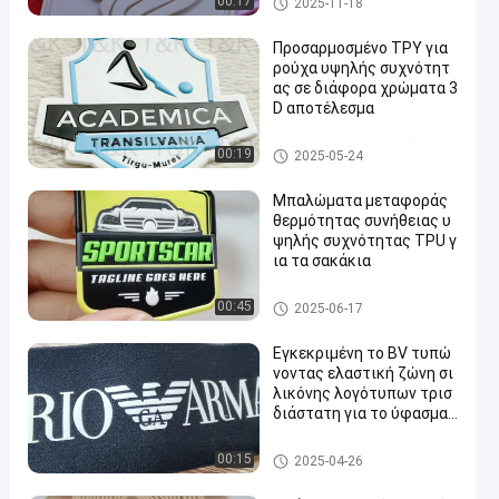
00:17
2025-11-18
θειας
Προσαρμοσμένο ΤΡΥ για
ρούχα υψηλής συχνότητ
ας σε διάφορα χρώματα 3
D αποτέλεσμα
Μπαλώματα ιματισμού συνή
00:19
2025-05-24
θειας
Μπαλώματα μεταφοράς
θερμότητας συνήθειας υ
ψηλής συχνότητας TPU γ
ια τα σακάκια
Μπαλώματα ιματισμού συνή
00:45
2025-06-17
θειας
Εγκεκριμένη το BV τυπώ
νοντας ελαστική ζώνη σι
λικόνης λογότυπων τρισ
διάστατη για το ύφασμα
γιόγκας
Τυπωμένη ελαστική ζώνη
00:15
2025-04-26