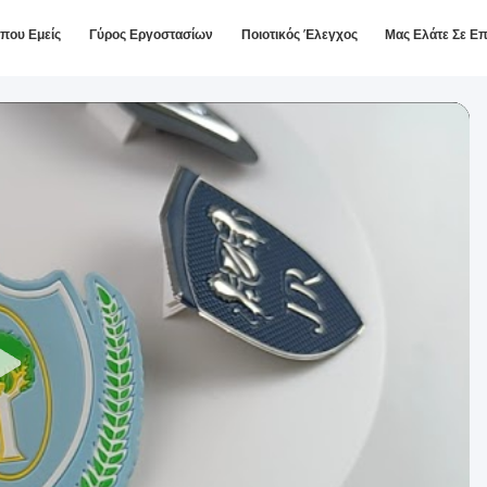
ίπου Εμείς
Γύρος Εργοστασίων
Ποιοτικός Έλεγχος
Μας Ελάτε Σε Ε