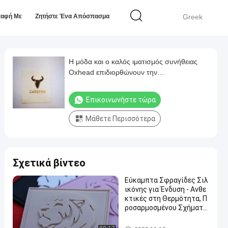
παφή Με
Ζητήστε Ένα Απόσπασμα
Greek
Η μόδα και ο καλός ιματισμός συνήθειας
Oxhead επιδιορθώνουν την
επιμεταλλώνοντας με ηλεκτρόλυση
κεντητική
Επικοινωνήστε τώρα
Μάθετε Περισσότερα
Σχετικά βίντεο
Εύκαμπτα Σφραγίδες Σιλ
ικόνης για Ένδυση - Ανθε
κτικές στη Θερμότητα, Π
ροσαρμοσμένου Σχήματο
ς για Ετικέτες Ρούχων
Μπαλώματα ιματισμού συνή