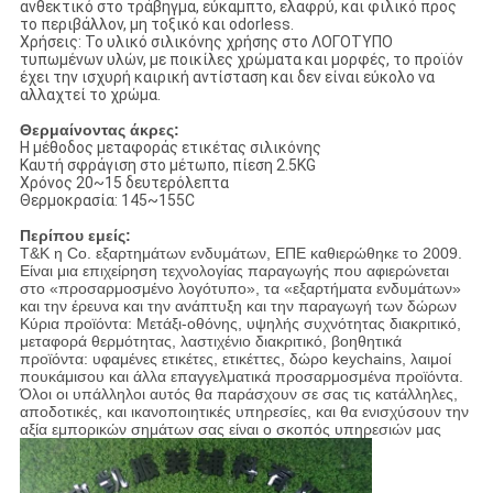
ανθεκτικό στο τράβηγμα, εύκαμπτο, ελαφρύ, και φιλικό προς
το περιβάλλον, μη τοξικό και odorless.
Χρήσεις: Το υλικό σιλικόνης χρήσης στο ΛΟΓΟΤΥΠΟ
τυπωμένων υλών, με ποικίλες χρώματα και μορφές, το προϊόν
έχει την ισχυρή καιρική αντίσταση και δεν είναι εύκολο να
αλλαχτεί το χρώμα.
Θερμαίνοντας άκρες:
Η μέθοδος μεταφοράς ετικέτας σιλικόνης
Καυτή σφράγιση στο μέτωπο, πίεση 2.5KG
Χρόνος 20~15 δευτερόλεπτα
Θερμοκρασία: 145~155C
Περίπου εμείς:
T&K η Co. εξαρτημάτων ενδυμάτων, ΕΠΕ καθιερώθηκε το 2009.
Είναι μια επιχείρηση τεχνολογίας παραγωγής που αφιερώνεται
στο «προσαρμοσμένο λογότυπο», τα «εξαρτήματα ενδυμάτων»
και την έρευνα και την ανάπτυξη και την παραγωγή των δώρων
Κύρια προϊόντα: Μετάξι-οθόνης, υψηλής συχνότητας διακριτικό,
μεταφορά θερμότητας, λαστιχένιο διακριτικό, βοηθητικά
προϊόντα: υφαμένες ετικέτες, ετικέττες, δώρο keychains, λαιμοί
πουκάμισου και άλλα επαγγελματικά προσαρμοσμένα προϊόντα.
Όλοι οι υπάλληλοι αυτός θα παράσχουν σε σας τις κατάλληλες,
αποδοτικές, και ικανοποιητικές υπηρεσίες, και θα ενισχύσουν την
αξία εμπορικών σημάτων σας είναι ο σκοπός υπηρεσιών μας