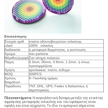
Επισκόπηση:
Στοιχείο αριθ.
ετικέτα οδοντοβουρτσών σιλικόνης
υλικό
100% σιλικόνη
διαδικασία
η μεταφορά θερμότητας, η εκτύπωση
Χρώμα
σαν pantone
Μέγεθος/μορφή
Σαν αίτημα πελατών
Πάχος
0.3mm, 05mm, 0.8mm, 1.2mm, ή όπως
προσαρμόζεται
Χρήση
sportswear, παλτό, ένδυμα
MOQ
500PCS
Χρόνος
5~7working ημέρες
δειγμάτων
Παράδοση
TNT, DHL, UPS, Fedex ή θαλασσίως ή
αεροπορικώς
Πλεονεκτήματα:
Η συγκολλητική δύναμη μεταξύ της ετικέτας
σφράγισης μεταφοράς σιλικόνης και του υφάσματος είναι
υψηλή, και είναι εύχρηστη. Το ίδιο το εμπορικό σήμα είναι