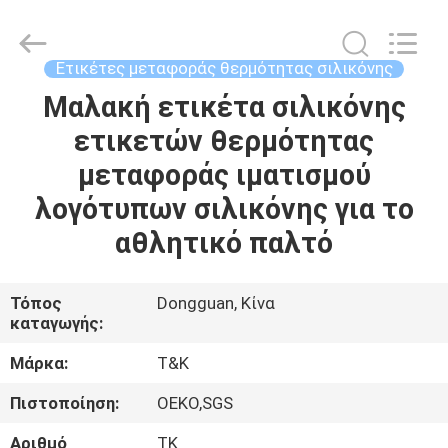
T&K
Garment
Accessories
Co.,Ltd.
All
Ετικέτες μεταφοράς θερμότητας σιλικόνης
Rights
Reserved.
Μαλακή ετικέτα σιλικόνης
ΣΠΊΤΙ
ετικετών θερμότητας
ΠΡΟΪΌΝΤΑ
μεταφοράς ιματισμού
λογότυπων σιλικόνης για το
ΠΕΡΊΠΟΥ
αθλητικό παλτό
ΕΜΕΊΣ
Τόπος
Dongguan, Κίνα
καταγωγής:
ΓΎΡΟΣ
ΕΡΓΟΣΤΑΣΊΩΝ
Μάρκα:
T&K
Πιστοποίηση:
OEKO,SGS
ΠΟΙΟΤΙΚΌΣ
Αριθμό
TK