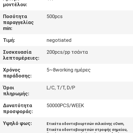
ΈΛΕΓΧΟΣ
μοντέλου:
Ποσότητα
500pcs
ΜΑΣ
παραγγελίας
min:
ΕΛΆΤΕ
Τιμή:
negotiated
ΣΕ
ΕΠΑΦΉ
Συσκευασία
200pcs/pp τσάντα
λεπτομέρειες:
ΜΕ
Χρόνος
5~8working ημέρες
παράδοσης:
ΖΗΤΉΣΤΕ
Όροι
L/C, T/T, D/P
ΈΝΑ
πληρωμής:
ΑΠΌΣΠΑΣΜΑ
Δυνατότητα
50000PCS/WEEK
προσφοράς:
SITEMAP
Υψηλό φως:
,
Ετικέτα οδοντοβουρτσών σιλικόνης cOem
,
Ετικέτα οδοντοβουρτσών στροφής σημείου