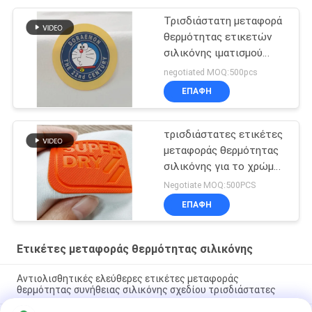
Τρισδιάστατη μεταφορά
θερμότητας ετικετών
σιλικόνης ιματισμού
σιδερώματος σχεδίων
negotiated MOQ:500pcs
κινούμενων σχεδίων
ΕΠΑΦΉ
τρισδιάστατες ετικέτες
μεταφοράς θερμότητας
σιλικόνης για το χρώμα
Pantone εμπορικών
Negotiate MOQ:500PCS
σημάτων ιματισμού
ΕΠΑΦΉ
Ετικέτες μεταφοράς θερμότητας σιλικόνης
Αντιολισθητικές ελεύθερες ετικέτες μεταφοράς
θερμότητας συνήθειας σιλικόνης σχεδίου τρισδιάστατες