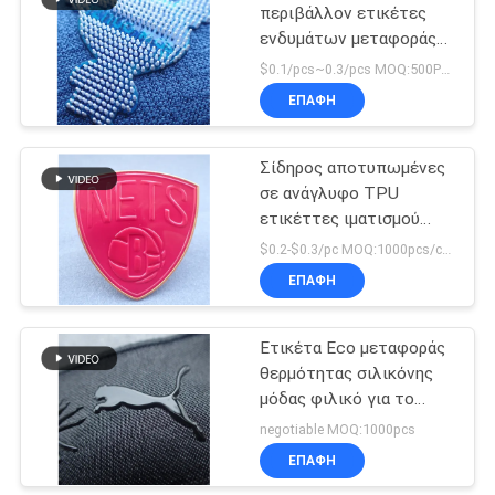
περιβάλλον ετικέτες
ενδυμάτων μεταφοράς
θερμότητας σημείων
$0.1/pcs~0.3/pcs MOQ:500PCS
σιλικόνης
ΕΠΑΦΉ
Σίδηρος αποτυπωμένες
σε ανάγλυφο TPU
ετικέττες ιματισμού
μεταφοράς θερμότητας
$0.2-$0.3/pc MOQ:1000pcs/color
διακριτικών ενδυμάτων
ΕΠΑΦΉ
στις μπάλωμα
Ετικέτα Eco μεταφοράς
θερμότητας σιλικόνης
μόδας φιλικό για το
αθλητικό ένδυμα
negotiable MOQ:1000pcs
ΕΠΑΦΉ