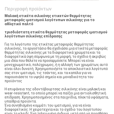
Περιγραφή προϊόντων
Μαλακή ετικέτα σιλικόνης ετικετών θερμότητας
μεταφοράς ιματισμού λογότυπων σιλικόνης για το
αθλητικό παλτό
τρισδιάστατη ετικέτα θερμότητας μεταφοράς ιματισμού
λογότυπων σιλικόνης επίδρασης
Για το λογότυπο της ετικέτας μεταφοράς θερμότητας
σιλικόνης, το εργοστάσιο θα σχεδιάσει μια ετικέτα μεταφοράς
θερμότητας σιλικόνης με τα διαφορετικά χρώματα και τα
διαφορετικά ύψη σύμφωνα με τη μορφή, το σχέδιο ή ακριβώς
μια ιδέα που θέλετε να προσαρμόσετε. Μπορεί να είναι
μονοχρωματικό, πολύχρωμος, ή η αλλαγή των χρωμάτων, αυτό
είναι όλοι δυνατή. Χρησιμοποιήστε το αποκλειστικό λογότυπό
σας στον ιματισμό, τις τσάντες, και τα καπέλα για να
παρουσιάσετε το υψηλό σημείο και μοναδικότητα του
προϊόντος
Η επιφάνεια της οδοντόβουρτσας σιλικόνης είναι μαλακή και
wear-resistant, το οποίο μπορεί να παίξει μια αντιολισθητική
επίδραση. Χρησιμοποιημένος στα παιχνίδια, πλεκτά υφάσματα,
υπαίθρια προϊόντα.
Ένα συνηθισμένο κομμάτι του ιματισμού, για να είναι
διαφορετικός. Η χειροτεχνία και το σχέδιο του λογότυπου
είναι το κλειδί. Ένα τελειωμένο ένδυμα, μετά από να προσθέσει