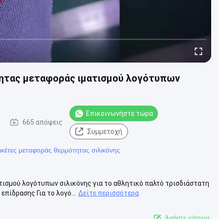
τητας μεταφοράς ιματισμού λογότυπων
Επικοινωνήστε τώρα
0
665 απόψεις
Συμμετοχή
ικέτες μεταφοράς θερμότητας σιλικόνης
ισμού λογότυπων σιλικόνης για το αθλητικό παλτό τρισδιάστατη
πίδρασης Για το λογό...
Δείτε περισσότερα
Αφήστε μήνυμα.