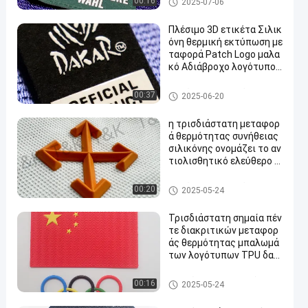
00:16
2025-07-06
ρήση ρούχων
ητας σιλικόνης
Πλέσιμο 3D ετικέτα Σιλικ
όνη θερμική εκτύπωση με
ταφορά Patch Logo μαλα
κό Αδιάβροχο λογότυπο γ
ια μπλουζάκια τσάντες π
απούτσια
Ετικέτες μεταφοράς θερμότ
00:37
2025-06-20
ητας σιλικόνης
η τρισδιάστατη μεταφορ
ά θερμότητας συνήθειας
σιλικόνης ονομάζει το αν
τιολισθητικό ελεύθερο σ
χέδιο
Ετικέτες μεταφοράς θερμότ
00:20
2025-05-24
ητας σιλικόνης
Τρισδιάστατη σημαία πέν
τε διακριτικών μεταφορ
άς θερμότητας μπαλωμά
των λογότυπων TPU δαχ
τυλίδι για την ΚΑΠ
Μπαλώματα ιματισμού συνή
00:16
2025-05-24
θειας