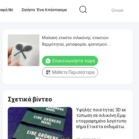
παφή Με
Ζητήστε Ένα Απόσπασμα
Greek
Μαλακή ετικέτα σιλικόνης ετικετών
θερμότητας μεταφοράς ιματισμού
λογότυπων σιλικόνης για το αθλητικό
παλτό
Επικοινωνήστε τώρα
Μάθετε Περισσότερα
Σχετικά βίντεο
Υψηλής ποιότητας 3D εκ
τύπωση σε σιλικόνη Εμφ
υτογραφημένο λογότυπο
σήμα Ετικέτα ενδυμάτων
Ετικέτα σε σιλικόνη Μετ
αφορά θερμότητας για χ
Ετικέτες μεταφοράς θερμότ