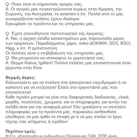
Q: Ποιες είναι οι σημαντικές αγορές σας;
Α: Οι αγορές μας συγκεντρώνονται κυρίως στην Αμερική, την
Ευρώπη, την Αυστραλία, το ασιατικό κ.λπ. Πολλά από το μας
συνεργάζονται πελάτες έχουν ιδιαίτερα
Εγκωμίασε τα προϊόντα και τις υπηρεσίες μας.
Q: Έχετε οποιοδήποτε πιστοποιητικό της έγκρισης;
Α: Ναι, η αρχική σελίδα καταστημάτων μας παρουσιάζει μέρος
των εγκρίσεων. Παραδείγματος χάριν, oeko-ΔΟΚΙΜΗ, SGS, BSCI,
Higg, κ.λπ. Η εμπιστοσύνη
Οι πελάτες είναι η επιβεβαίωση της υπηρεσίας μας.
Q: Θα μπορούσα να επισκεφτώ το εργοστάσιό σας;
Α: Θερμά Καλώς ήρθατε! Πολλοί πελάτες μας επισκέπτονται όταν
έρχονται στην Κίνα.
Θερμές άκρες:
Καλωσορίστε για να στείλετε ένα ηλεκτρονικό ταχυδρομείο ή να
καλέσετε για να συζητήσει! Ελάτε στο εργοστάσιό μας που
επισκέπτεται!
Κάθε προϊόν μπορεί να γίνει στις διαφορετικές διαδικασίες, υλικά,
μεγέθη, ποσότητες, χρώματα, και οι πληροφορίες για αυτήν την
σελίδα είναι για την αναφορά μόνο! Εάν χρειάζεστε το επιπλέον
πληροφορίες για τα προϊόντα μας, παρακαλώ αισθανθείτε
ελεύθερος να μας έρθει σε επαφή με ή να μας στείλει το έργο
τέχνης σας αιτήματος ή σχεδίου!
Περίπου εμείς:
Η Co. εξαρτημάτων ενδυμάτων Dongguan T&K, ΕΠΕ είναι