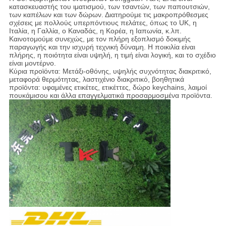
κατασκευαστής του ιματισμού, των τσαντών, των παπουτσιών,
των καπέλων και των δώρων. Διατηρούμε τις μακροπρόθεσμες
σχέσεις με πολλούς υπερπόντιους πελάτες, όπως το UK, η
Ιταλία, η Γαλλία, ο Καναδάς, η Κορέα, η Ιαπωνία, κ.λπ.
Καινοτομούμε συνεχώς, με τον πλήρη εξοπλισμό δοκιμής
παραγωγής και την ισχυρή τεχνική δύναμη. Η ποικιλία είναι
πλήρης, η ποιότητα είναι υψηλή, η τιμή είναι λογική, και το σχέδιο
είναι μοντέρνο.
Κύρια προϊόντα: Μετάξι-οθόνης, υψηλής συχνότητας διακριτικό,
μεταφορά θερμότητας, λαστιχένιο διακριτικό, βοηθητικά
προϊόντα: υφαμένες ετικέτες, ετικέττες, δώρο keychains, λαιμοί
πουκάμισου και άλλα επαγγελματικά προσαρμοσμένα προϊόντα.