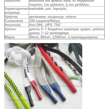
Λογότυπο:
επένδυση του φιλικού προς το περιβάλλον
πυριτίου, του μελανιού, ή του μετάλλου
Χαρακτηριστικό
washable, ματ, λαμπρός,
γνώρισμα:
Χρήστης
sprotswear, εσώρουχα, τσάντα
Συσκευασία
100 κομμάτια/δέσμη
Αποστολή
Από DHL, UPS, TNT
Χρόνος
χρόνος 5~7 δειγμάτων εργάσιμες ημέρες, μαζικός
χρόνος 7~12 workingdays
Μήκος
30mm, 80mm, 1200mm, ή προσαρμοσμένος