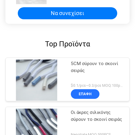
Να συνεχίσει
Top Προϊόντα
5CM σύρουν το σκοινί
σειράς
$0.1/pcs~0.3/pcs MOQ:100pcs
ΕΠΑΦΉ
Οι άκρες σιλικόνης
σύρουν το σκοινί σειράς
Negotiate MOQ:500PCS