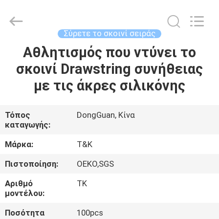
T&K
Garment
Accessories
Co.,Ltd.
All
Σύρετε το σκοινί σειράς
Rights
Reserved.
Αθλητισμός που ντύνει το
ΣΠΊΤΙ
σκοινί Drawstring συνήθειας
ΠΡΟΪΌΝΤΑ
με τις άκρες σιλικόνης
ΠΕΡΊΠΟΥ
Τόπος
DongGuan, Κίνα
καταγωγής:
ΕΜΕΊΣ
Μάρκα:
T&K
ΓΎΡΟΣ
Πιστοποίηση:
OEKO,SGS
ΕΡΓΟΣΤΑΣΊΩΝ
Αριθμό
TK
μοντέλου:
ΠΟΙΟΤΙΚΌΣ
Ποσότητα
100pcs