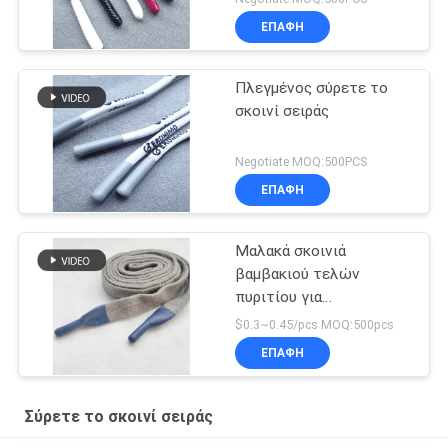
ΕΠΑΦΉ
Πλεγμένος σύρετε το
σκοινί σειράς
Negotiate MOQ:500PCS
ΕΠΑΦΉ
Μαλακά σκοινιά
βαμβακιού τελών
πυριτίου για
προσαρμοσμένες τις
$0.3~0.45/pcs MOQ:500pcs
μπλούζες άκρες
ΕΠΑΦΉ
σιλικόνης
Σύρετε το σκοινί σειράς