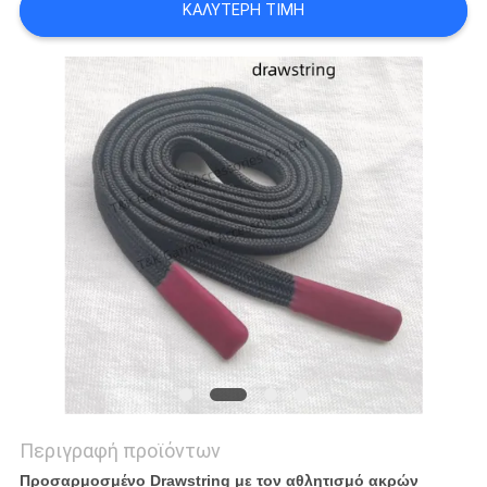
ΚΑΛΎΤΕΡΗ ΤΙΜΉ
PRIVACY
POLICY
Περιγραφή προϊόντων
Προσαρμοσμένο Drawstring με τον αθλητισμό ακρών