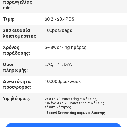
παραγγελίας
ΈΛΕΓΧΟΣ
min:
Τιμή:
$0.2~$0.4PCS
ΜΑΣ
ΕΛΆΤΕ
Συσκευασία
100pcs/bags
λεπτομέρειες:
ΣΕ
Χρόνος
5~8working ημέρες
ΕΠΑΦΉ
παράδοσης:
ΜΕ
Όροι
L/C, T/T, D/A
πληρωμής:
ΖΗΤΉΣΤΕ
Δυνατότητα
100000pcs/week
ΈΝΑ
προσφοράς:
ΑΠΌΣΠΑΣΜΑ
Υψηλό φως:
,
7» σκοινί Drawstring συνήθειας
Κανένα σκοινί Drawstring συνήθειας
ελαστικότητας
,
Σκοινί Drawstring ακρών σιλικόνης
SITEMAP