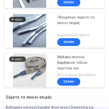
ΕΠΑΦΉ
Πλεγμένος σύρετε το
σκοινί σειράς
Negotiate MOQ:500PCS
ΕΠΑΦΉ
Μαλακά σκοινιά
βαμβακιού τελών
πυριτίου για
προσαρμοσμένες τις
$0.3~0.45/pcs MOQ:500pcs
μπλούζες άκρες
ΕΠΑΦΉ
σιλικόνης
Σύρετε το σκοινί σειράς
Βυθισμένο σιλικόνη Dyeable 4mm σκοινί Drawstring για