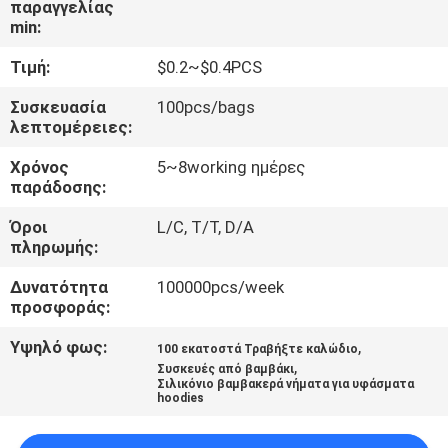
παραγγελίας
ΈΛΕΓΧΟΣ
min:
Τιμή:
$0.2~$0.4PCS
ΜΑΣ
ΕΛΆΤΕ
Συσκευασία
100pcs/bags
λεπτομέρειες:
ΣΕ
Χρόνος
5~8working ημέρες
ΕΠΑΦΉ
παράδοσης:
ΜΕ
Όροι
L/C, T/T, D/A
πληρωμής:
ΖΗΤΉΣΤΕ
Δυνατότητα
100000pcs/week
ΈΝΑ
προσφοράς:
ΑΠΌΣΠΑΣΜΑ
Υψηλό φως:
,
100 εκατοστά Τραβήξτε καλώδιο
,
Συσκευές από βαμβάκι
Σιλικόνιο βαμβακερά νήματα για υφάσματα
hoodies
SITEMAP