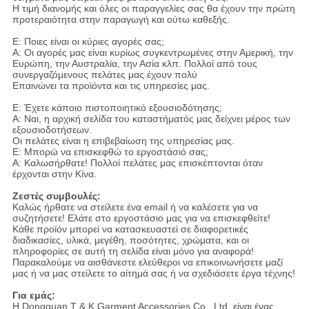
Η τιμή διανομής και όλες οι παραγγελίες σας θα έχουν την πρώτη
προτεραιότητα στην παραγωγή και ούτω καθεξής.
Ε: Ποιες είναι οι κύριες αγορές σας;
Α: Οι αγορές μας είναι κυρίως συγκεντρωμένες στην Αμερική, την
Ευρώπη, την Αυστραλία, την Ασία κλπ. Πολλοί από τους
συνεργαζόμενους πελάτες μας έχουν πολύ
Επαινώνει τα προϊόντα και τις υπηρεσίες μας.
Ε: Έχετε κάποιο πιστοποιητικό εξουσιοδότησης;
Α: Ναι, η αρχική σελίδα του καταστήματός μας δείχνει μέρος των
εξουσιοδοτήσεων.
Οι πελάτες είναι η επιβεβαίωση της υπηρεσίας μας.
Ε: Μπορώ να επισκεφθώ το εργοστάσιό σας;
Α: Καλωσήρθατε! Πολλοί πελάτες μας επισκέπτονται όταν
έρχονται στην Κίνα.
Ζεστές συμβουλές:
Καλώς ήρθατε να στείλετε ένα email ή να καλέσετε για να
συζητήσετε! Ελάτε στο εργοστάσιο μας για να επισκεφθείτε!
Κάθε προϊόν μπορεί να κατασκευαστεί σε διαφορετικές
διαδικασίες, υλικά, μεγέθη, ποσότητες, χρώματα, και οι
πληροφορίες σε αυτή τη σελίδα είναι μόνο για αναφορά!
Παρακαλούμε να αισθάνεστε ελεύθεροι να επικοινωνήσετε μαζί
μας ή να μας στείλετε το αίτημά σας ή να σχεδιάσετε έργα τέχνης!
Για εμάς:
Η Dongguan T & K Garment Accessories Co., Ltd. είναι ένας