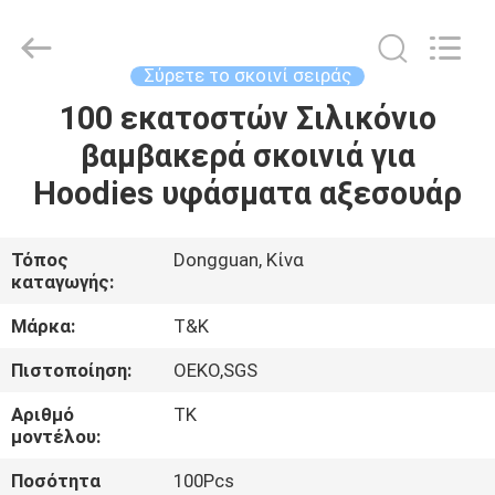
T&K
Garment
Accessories
Co.,Ltd.
All
Σύρετε το σκοινί σειράς
Rights
Reserved.
100 εκατοστών Σιλικόνιο
ΣΠΊΤΙ
βαμβακερά σκοινιά για
ΠΡΟΪΌΝΤΑ
Hoodies υφάσματα αξεσουάρ
ΠΕΡΊΠΟΥ
Τόπος
Dongguan, Κίνα
καταγωγής:
ΕΜΕΊΣ
Μάρκα:
T&K
ΓΎΡΟΣ
Πιστοποίηση:
OEKO,SGS
ΕΡΓΟΣΤΑΣΊΩΝ
Αριθμό
TK
μοντέλου:
ΠΟΙΟΤΙΚΌΣ
Ποσότητα
100Pcs