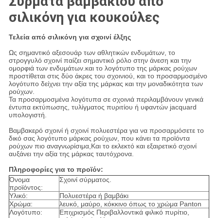
Σύρματα βαμβακιού από
σιλικόνη για κουκούλες
Τελεία από σιλικόνη για σχοινί έλξης
Ως σημαντικό αξεσουάρ των αθλητικών ενδυμάτων, το
στρογγυλό σχοινί παίζει σημαντικό ρόλο στην άνεση και την
ομορφιά των ενδυμάτων.και το λογότυπο της μάρκας ρούχων
προστίθεται στις δύο άκρες του σχοινιού, και το προσαρμοσμένο
λογότυπο δείχνει την αξία της μάρκας και την μοναδικότητα των
ρούχων.
Τα προσαρμοσμένα λογότυπα σε σχοινιά περιλαμβάνουν γενικά
έντυπα εκτύπωσης, τυλίγματος πυριτίου ή υφαντών jacquard
υπολογιστή.
Βαμβακερό σχοινί ή σχοινί πολυεστέρα για να προσαρμόσετε το
δικό σας λογότυπο μάρκας ρούχων, που κάνει τα προϊόντα
ρούχων πιο αναγνωρίσιμα,Και το εκλεκτό και εξαιρετικό σχοινί
αυξάνει την αξία της μάρκας ταυτόχρονα.
Πληροφορίες για το προϊόν:
Όνομα
Σχοινί σύρματος.
προϊόντος:
Υλικό:
Πολυεστέρα ή βαμβάκι
Χρώμα:
λευκό, μαύρο, κόκκινο όπως το χρώμα Panton
Λογότυπο:
Επιχρισμός Περιβαλλοντικά φιλικό πυρίτιο,