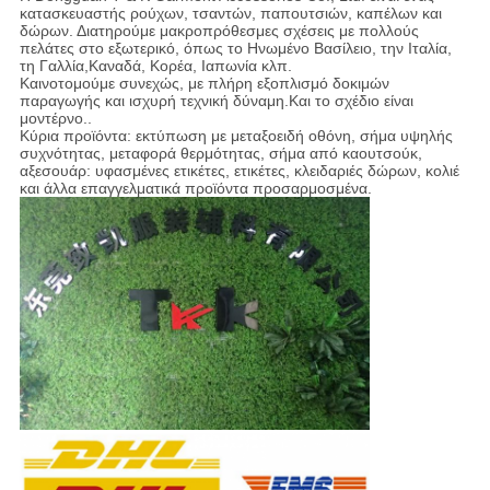
κατασκευαστής ρούχων, τσαντών, παπουτσιών, καπέλων και
δώρων. Διατηρούμε μακροπρόθεσμες σχέσεις με πολλούς
πελάτες στο εξωτερικό, όπως το Ηνωμένο Βασίλειο, την Ιταλία,
τη Γαλλία,Καναδά, Κορέα, Ιαπωνία κλπ.
Καινοτομούμε συνεχώς, με πλήρη εξοπλισμό δοκιμών
παραγωγής και ισχυρή τεχνική δύναμη.Και το σχέδιο είναι
μοντέρνο..
Κύρια προϊόντα: εκτύπωση με μεταξοειδή οθόνη, σήμα υψηλής
συχνότητας, μεταφορά θερμότητας, σήμα από καουτσούκ,
αξεσουάρ: υφασμένες ετικέτες, ετικέτες, κλειδαριές δώρων, κολιέ
και άλλα επαγγελματικά προϊόντα προσαρμοσμένα.