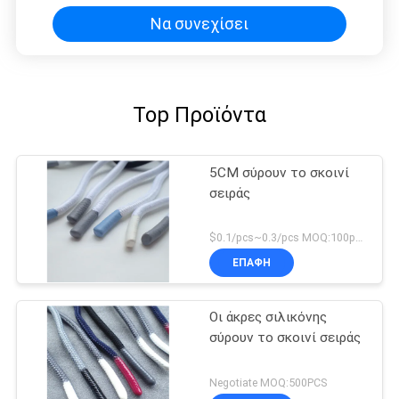
Να συνεχίσει
Top Προϊόντα
5CM σύρουν το σκοινί
σειράς
$0.1/pcs~0.3/pcs MOQ:100pcs
ΕΠΑΦΉ
Οι άκρες σιλικόνης
σύρουν το σκοινί σειράς
Negotiate MOQ:500PCS