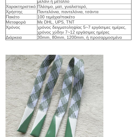
μελάνι ή μέταλλο
Χαρακτηριστικό:
Πλέσιμο, ματ, γυαλιστερό,
Χρήστης
Παντελόνια, παντελόνια, τσάντα
Πακέτο
100 τεμάχια/πακέτο
Μεταφορά
Με DHL, UPS, TNT
Χρόνος
χρόνος δειγματοληψίας 5~7 εργάσιμες ημέρες,
χρόνος χύδην 7~12 εργάσιμες ημέρες
Διάρκεια
30mm, 80mm, 1200mm, ή προσαρμοσμένο